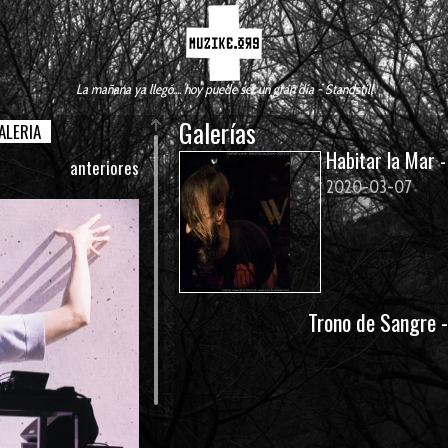
La mañana ya llegó.... hoy puede ser un gran día - Standstill
Galerías
ALERIA
Habitar la Mar -
anteriores
2020-03-07
Trono de Sangre -