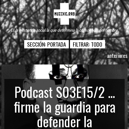
Es la existencia social la que determina la consciencia del hombre.
SECCIÓN:
PORTADA
FILTRAR:
TODO
anteriores
Podcast S03E15/2 ...
firme la guardia para
defender la