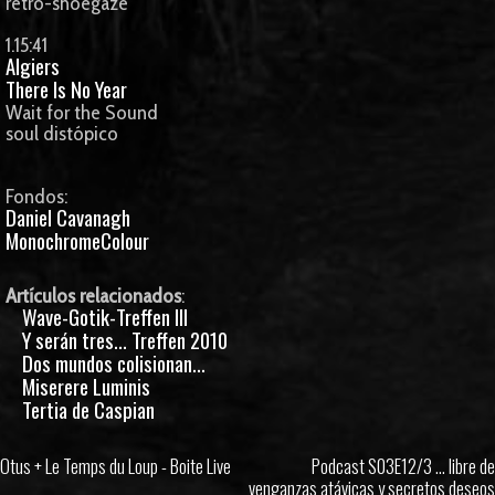
retro-shoegaze
1.15:41
Algiers
There Is No Year
Wait for the Sound
soul distópico
Fondos:
Daniel Cavanagh
MonochromeColour
Artículos relacionados
:
Wave-Gotik-Treffen III
Y serán tres... Treffen 2010
Dos mundos colisionan...
Miserere Luminis
Tertia de Caspian
Otus + Le Temps du Loup - Boite Live
Podcast S03E12/3 ... libre de
venganzas atávicas y secretos deseos