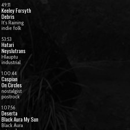
49:11
Keeley Forsyth
Debris
It's Raining
indie folk
53:53
Hatari
Neyslutrans
Hlauptu
industrial
1.00:44
Caspian
On Circles
nostalgist
postrock
1.07:56
Deserta
Black Aura My Sun
Black Aura