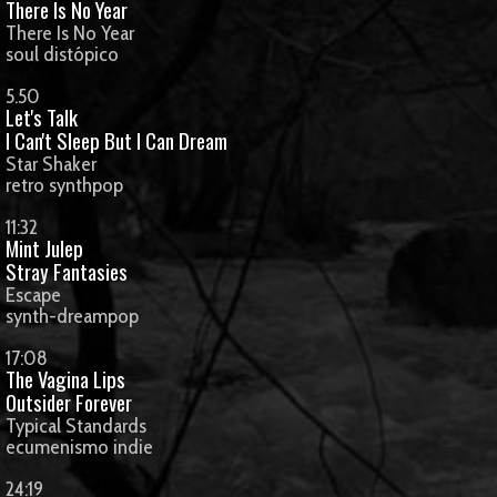
There Is No Year
There Is No Year
soul distópico
5.50
Let's Talk
I Can't Sleep But I Can Dream
Star Shaker
retro synthpop
11:32
Mint Julep
Stray Fantasies
Escape
synth-dreampop
17:08
The Vagina Lips
Outsider Forever
Typical Standards
ecumenismo indie
24:19