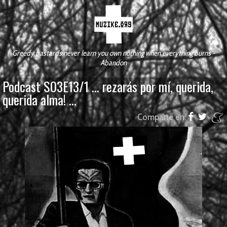
Greedy bastards never learn you own nothing when everything burns -
Abandon
Podcast S03E13/1 ... rezarás por mí, querida,
querida alma! ...
Comparte en: