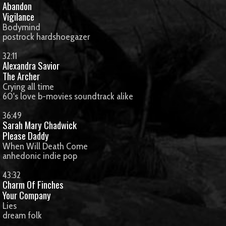
Abandon
Vigilance
Bodymind
postrock hardshoegazer
32:11
Alexandra Savior
The Archer
Crying all time
60's love b-movies soundtrack alike
36:49
Sarah Mary Chadwick
Please Daddy
When Will Death Come
anhedonic indie pop
43:32
Charm Of Finches
Your Company
Lies
dream folk