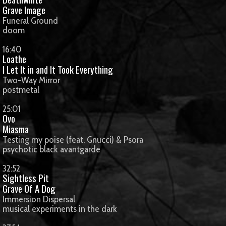
Grave Image
Funeral Ground
doom
16:40
Loathe
I Let It in and It Took Everything
Two-Way Mirror
postmetal
25:01
Ovo
Miasma
Testing my poise (feat. Gnucci) & Psora
psychotic black avantgarde
32:52
Sightless Pit
Grave Of A Dog
Immersion Dispersal
musical experiments in the dark