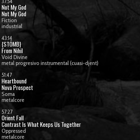
37.54
Not My God
Not My God
Fiction
industrial
43:14
{STÖMB}
From Nihil
Void Divine
metal progresivo instrumental (cuasi-djent)
51:47
Heartbound
Nova Prospect
Soma
metalcore
57:27
Orient Fall
Contrast Is What Keeps Us Together
Oppressed
metalcore