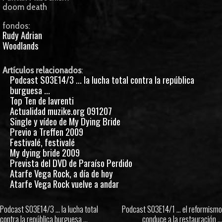
doom death
fondos:
Rudy Adrian
Woodlands
Artículos relacionados
:
Podcast S03E14/3 ... la lucha total contra la república
burguesa ...
Top Ten de lavrenti
Actualidad muzike.org 091207
Single y vídeo de My Dying Bride
Previo a Treffen 2009
Festivalé, festivalé
My dying bride 2009
Prevista del DVD de Paraíso Perdido
Atarfe Vega Rock, a día de hoy
Atarfe Vega Rock vuelve a andar
Podcast S03E14/3 ... la lucha total
Podcast S03E14/1 ... el reformismo
contra la república burguesa ...
conduce a la restauración ...