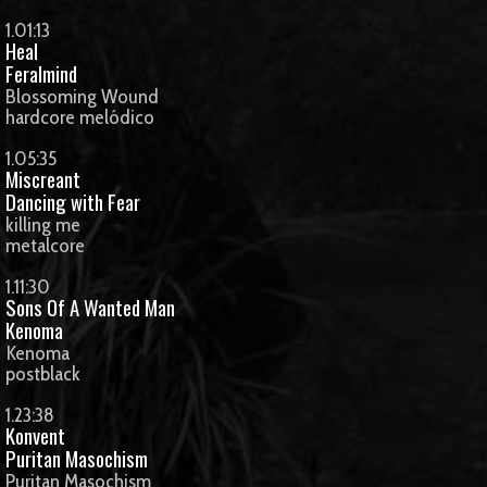
1.01:13
Heal
Feralmind
Blossoming Wound
hardcore melódico
1.05:35
Miscreant
Dancing with Fear
killing me
metalcore
1.11:30
Sons Of A Wanted Man
Kenoma
Kenoma
postblack
1.23:38
Konvent
Puritan Masochism
Puritan Masochism