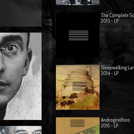
The Complete So
2013 - LP
Sleepwalking La
2014 - LP
Androginóforo
2015 - LP