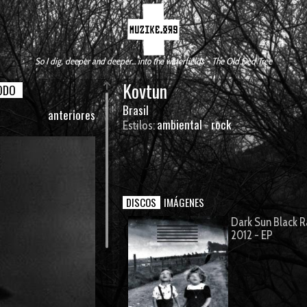
So I dig, deeper and deeper... into the waterfields - The Old Ded Tree
Kovtun
ODO
Brasil
anteriores
ambiental
rock
Estilos:
-
DISCOS
IMÁGENES
Dark Sun Black 
2012 - EP