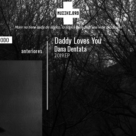
Morir no tiene nada de ilógico, lo ilógico seria vivir una vida sin ideales
Daddy Loves You
TODO
Dana Dentata
anteriores
2019 EP