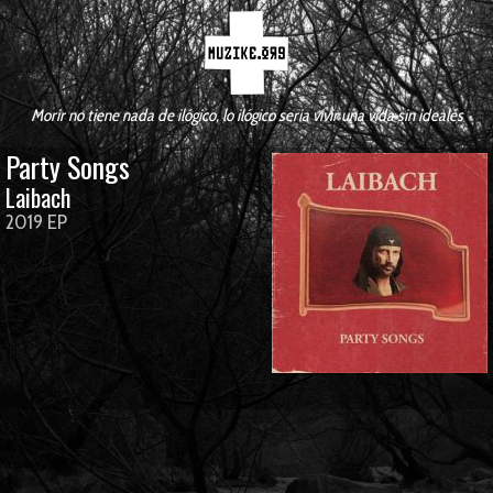
Morir no tiene nada de ilógico, lo ilógico seria vivir una vida sin ideales
Party Songs
Laibach
2019 EP