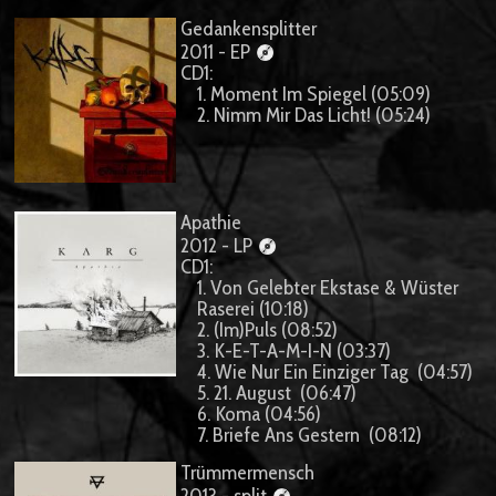
Gedankensplitter
2011 - EP
CD1:
1. Moment Im Spiegel (05:09)
2. Nimm Mir Das Licht! (05:24)
Apathie
2012 - LP
CD1:
1. Von Gelebter Ekstase & Wüster
Raserei (10:18)
2. (Im)Puls (08:52)
3. K-E-T-A-M-I-N (03:37)
4. Wie Nur Ein Einziger Tag (04:57)
5. 21. August (06:47)
6. Koma (04:56)
7. Briefe Ans Gestern (08:12)
Trümmermensch
2013 - split