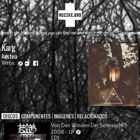
Even in the blackest abyss you can find me and watch me decay - Ghostemane
Karg
Austria
Webs:
DISCOS
COMPONENTES
IMÁGENES
RELACIONADOS
Von Den Winden Der Sehnsucht
2008 - LP
CD1: