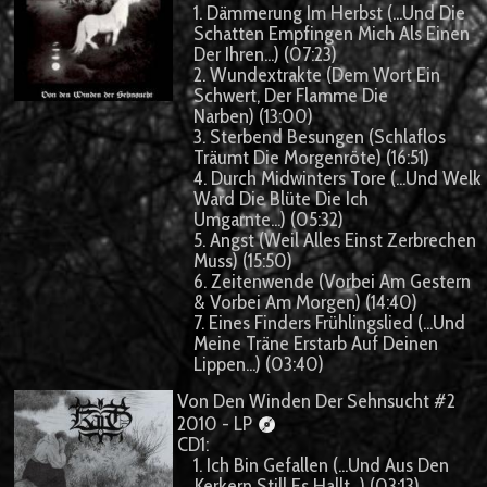
1. Dämmerung Im Herbst (...Und Die
Schatten Empfingen Mich Als Einen
Der Ihren...) (07:23)
2. Wundextrakte (Dem Wort Ein
Schwert, Der Flamme Die
Narben) (13:00)
3. Sterbend Besungen (Schlaflos
Träumt Die Morgenröte) (16:51)
4. Durch Midwinters Tore (...Und Welk
Ward Die Blüte Die Ich
Umgarnte...) (05:32)
5. Angst (Weil Alles Einst Zerbrechen
Muss) (15:50)
6. Zeitenwende (Vorbei Am Gestern
& Vorbei Am Morgen) (14:40)
7. Eines Finders Frühlingslied (...Und
Meine Träne Erstarb Auf Deinen
Lippen...) (03:40)
Von Den Winden Der Sehnsucht #2
2010 - LP
CD1:
1. Ich Bin Gefallen (...Und Aus Den
Kerkern Still Es Hallt...) (03:13)