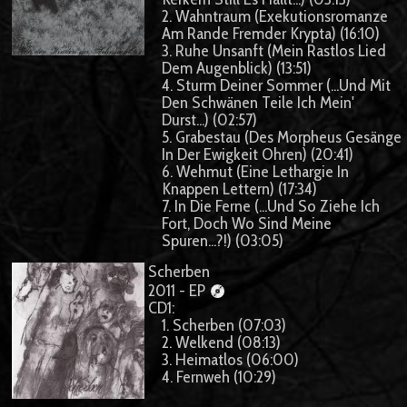
2. Wahntraum (Exekutionsromanze
Am Rande Fremder Krypta) (16:10)
3. Ruhe Unsanft (Mein Rastlos Lied
Dem Augenblick) (13:51)
4. Sturm Deiner Sommer (...Und Mit
Den Schwänen Teile Ich Mein'
Durst...) (02:57)
5. Grabestau (Des Morpheus Gesänge
In Der Ewigkeit Ohren) (20:41)
6. Wehmut (Eine Lethargie In
Knappen Lettern) (17:34)
7. In Die Ferne (...Und So Ziehe Ich
Fort, Doch Wo Sind Meine
Spuren...?!) (03:05)
Scherben
2011 - EP
CD1:
1. Scherben (07:03)
2. Welkend (08:13)
3. Heimatlos (06:00)
4. Fernweh (10:29)