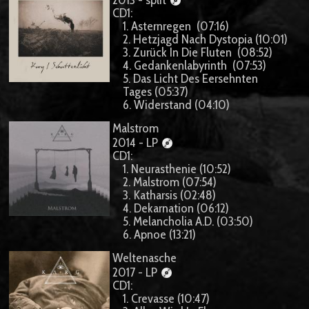
CD1:
1. Asternregen (07:16)
2. Hetzjagd Nach Dystopia (10:01)
3. Zurück In Die Fluten (08:52)
4. Gedankenlabyrinth (07:53)
5. Das Licht Des Eersehnten
Tages (05:37)
6. Widerstand (04:10)
Malstrom
2014 - LP
CD1:
1. Neurasthenie (10:52)
2. Malstrom (07:54)
3. Katharsis (02:48)
4. Dekarnation (06:12)
5. Melancholia A.D. (03:50)
6. Apnoe (13:21)
Weltenasche
2017 - LP
CD1:
1. Crevasse (10:47)