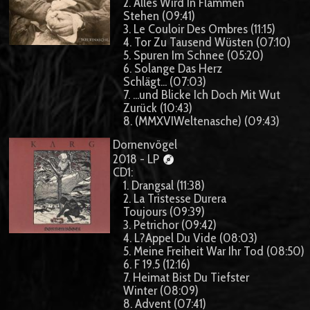
2. Alles Wird In Flammen
Stehen (09:41)
3. Le Couloir Des Ombres (11:15)
4. Tor Zu Tausend Wüsten (07:10)
5. Spuren Im Schnee (05:20)
6. Solange Das Herz
Schlägt... (07:03)
7. ...und Blicke Ich Doch Mit Wut
Zurück (10:43)
8. (MMXVIWeltenasche) (09:43)
Dornenvögel
2018 - LP
CD1:
1. Drangsal (11:38)
2. La Tristesse Durera
Toujours (09:39)
3. Petrichor (09:42)
4. L?Appel Du Vide (08:03)
5. Meine Freiheit War Ihr Tod (08:50)
6. F 19.5 (12:16)
7. Heimat Bist Du Tiefster
Winter (08:09)
8. Advent (07:41)