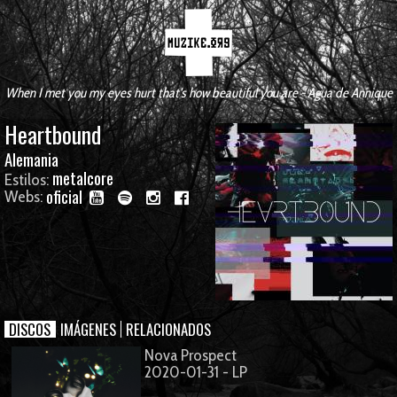
When I met you my eyes hurt that's how beautiful you are - Agua de Annique
Heartbound
Alemania
metalcore
Estilos:
oficial
Webs:
DISCOS
IMÁGENES
RELACIONADOS
Nova Prospect
2020-01-31 - LP