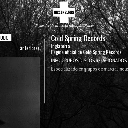
If you decide to accept my offer - Rome
Cold Spring Records
TODO
Inglaterra
anteriores
Página oficial de Cold Spring Records
INFO
GRUPOS
DISCOS
RELACIONADOS
Especializado en grupos de marcial indus