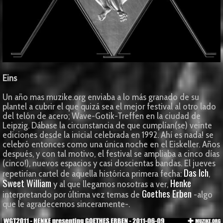
Eins
Un año mas muzike.org enviaba a lo más granado de su
plantel a cubrir el que quizá sea el mejor festival al otro lado
del telón de acero; Wave-Gotik-Treffen en la ciudad de
Leipzig. Dábase la circunstancia de que cumplían(se) veinte
ediciones desde la inicial celebrada en 1992. Ahí es nada! se
celebró entonces como una única noche en el Eiskeller. Años
después, y con tal motivo, el festival se ampliaba a cinco días
(cinco!), nuevos espacios y casi doscientas bandas. El jueves
Das Ich
repetirían cartel de aquella histórica primera fecha:
,
Sweet William
Henke
y al que llegamos nosotras a ver,
Goethes Erben
interpretando por última vez temas de
-algo
que le agradecemos sinceramente-.