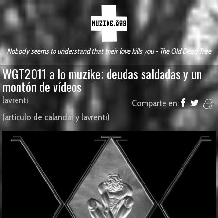
Nobody seems to understand that their love kills you - The Old Dead Tree
WGT2011 a lo muzike; deudas saldadas y un
montón de vídeos
lavrenti
Comparte en:
(artículo de calandar y lavrenti)