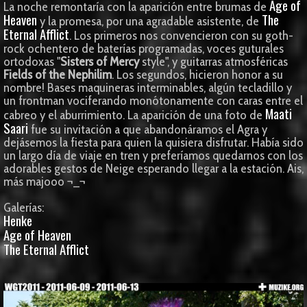
Age of
La noche remontaría con la aparición entre brumas de
Heaven
The
y la promesa, por una agradable asistente, de
Eternal Afflict
. Los primeros nos convencieron con su goth-
rock ochentero de baterías programadas, voces guturales
ortodoxas "
Sisters of Mercy
style", y guitarras atmosféricas
Fields of the Nephilim
. Los segundos, hicieron honor a su
nombre! Bases maquineras interminables, algún tecladillo y
un frontman vociferando monótonamente con caras entre el
Maati
cabreo y el aburrimiento. La aparición de una foto de
Saari
fue su invitación a que abandonáramos el Agra y
dejásemos la fiesta para quien la quisiera disfrutar. Había sido
un largo día de viaje en tren y preferíamos quedarnos con los
adorables gestos de Neige esperando llegar a la estación. Ais,
más majooo ¬_¬
Galerías:
Henke
Age of Heaven
The Eternal Afflict