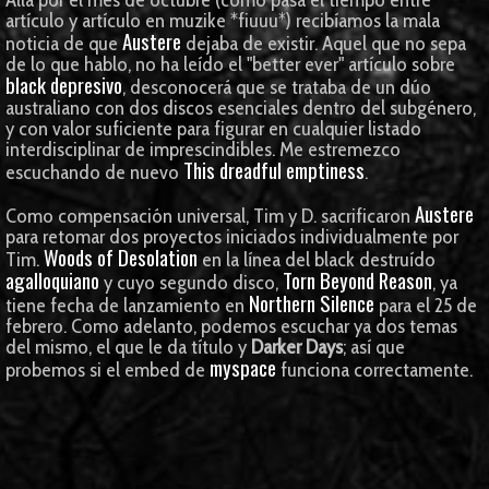
artículo y artículo en muzike *fiuuu*) recibíamos la mala
Austere
noticia de que
dejaba de existir. Aquel que no sepa
de lo que hablo, no ha leído el "better ever" artículo sobre
black depresivo
, desconocerá que se trataba de un dúo
australiano con dos discos esenciales dentro del subgénero,
y con valor suficiente para figurar en cualquier listado
interdisciplinar de imprescindibles. Me estremezco
This dreadful emptiness
escuchando de nuevo
.
Austere
Como compensación universal, Tim y D. sacrificaron
para retomar dos proyectos iniciados individualmente por
Woods of Desolation
Tim.
en la línea del black destruído
agalloquiano
Torn Beyond Reason
y cuyo segundo disco,
, ya
Northern Silence
tiene fecha de lanzamiento en
para el 25 de
febrero. Como adelanto, podemos escuchar ya dos temas
del mismo, el que le da título y
Darker Days
; así que
myspace
probemos si el embed de
funciona correctamente.