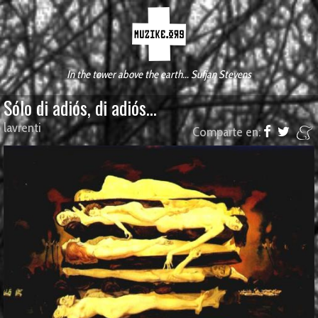
In the tower above the earth... Sufjan Stevens
Sólo di adiós, di adiós...
lavrenti
Comparte en: