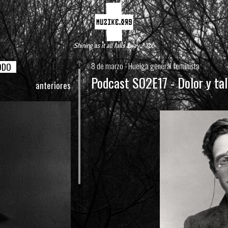
Shining as it all falls away - Yob
8 de marzo - Huelga general feminista
ODO
Podcast S02E17 - Dolor y ta
anteriores