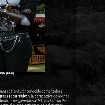
vanzaba, un furor conocido comenzaba a
genes recurrentes
y la perspectiva de noches
beats (
- póngame una de 165, gracias. - un the
ta que el cuerpo aguantara no dejaríamos