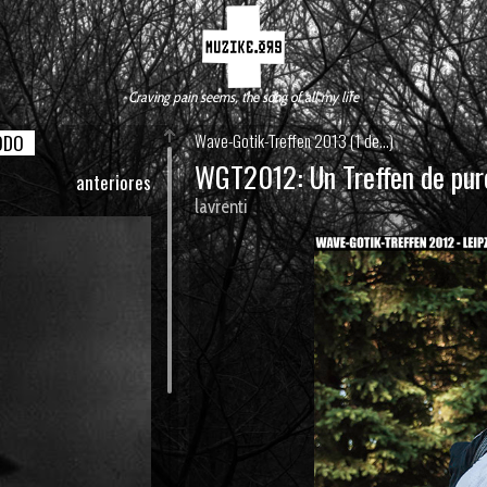
Craving pain seems, the song of all my life
Wave-Gotik-Treffen 2013 (1 de...)
ODO
WGT2012: Un Treffen de pur
anteriores
lavrenti