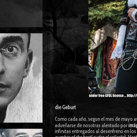
die Geburt
Como cada año, segun el mes de mayo a
imá
adueñarse de nosotras alentado por
infinitas entregados al desenfreno en los 
number of the best! audaz el señorito
). Has