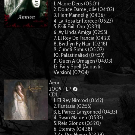
1. Madre Deus (05:01)
2. Douce Dame Jolie (04:03)
3. Herr Mannelig (04:36)
4. La Rosa Enflorece (05:23)
5. Faili Faili Oro (03:31)
6. Ay Linda Amiga (02:55)
7. El Rey De Francia (04:23)
8. Bwthyn Fy Nain (02:18)
9. Cuncti Simus (05:02)
10. Palästinalied (04:59)
11. Quen A Omagen (04:03)
12. Fairy Spell (Acoustic
Version) (07:04)
Aeon
2009 - LP
CD1:
1. El Rey Nimrod (06:12)
2. Fantasia (02:56)
3. E Parrez Langonned (04:33)
4. Swan Maiden (05:32)
5. Reis Glorios (05:20)
6. Eternity (04:38)
7. An Dro Nevez (03:38)