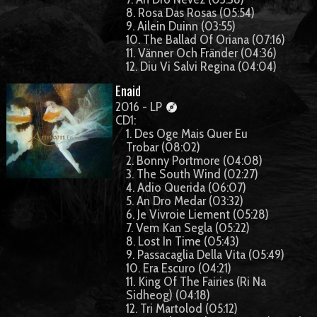
8. Rosa Das Rosas (05:54)
9. Ailein Duinn (03:55)
10. The Ballad Of Oriana (07:16)
11. Vänner Och Fränder (04:36)
12. Diu Vi Salvi Regina (04:04)
Enaid
2016 - LP
CD1:
1. Des Oge Mais Quer Eu
Trobar (08:02)
2. Bonny Portmore (04:08)
3. The South Wind (02:27)
4. Adio Querida (06:07)
5. An Dro Medar (03:32)
6. Je Vivroie Liement (05:28)
7. Vem Kan Segla (05:22)
8. Lost In Time (05:43)
9. Passacaglia Della Vita (05:49)
10. Era Escuro (04:21)
11. King Of The Fairies (Ri Na
Sidheog) (04:18)
12. Tri Martolod (05:12)