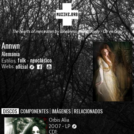
The hearts of men eaten by loneliness grows cruelly - Dir en Grey
Annwn
Alemania
folk
neoclásico
Estilos:
-
oficial
Webs:
DISCOS
COMPONENTES
IMÁGENES
RELACIONADOS
Orbis Alia
2007 - LP
CD1: