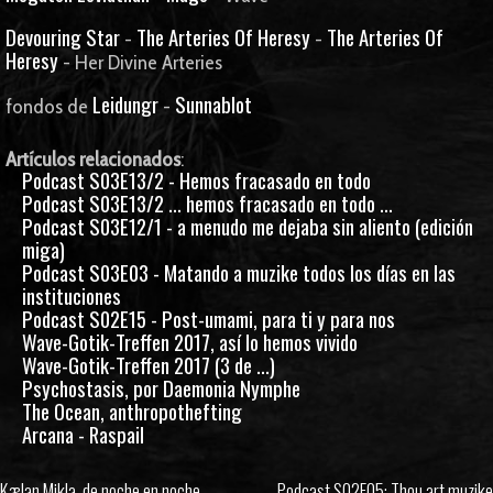
Devouring Star
The Arteries Of Heresy
The Arteries Of
-
-
Heresy
- Her Divine Arteries
Leidungr
Sunnablot
fondos de
-
Artículos relacionados
:
Podcast S03E13/2 - Hemos fracasado en todo
Podcast S03E13/2 ... hemos fracasado en todo ...
Podcast S03E12/1 - a menudo me dejaba sin aliento (edición
miga)
Podcast S03E03 - Matando a muzike todos los días en las
instituciones
Podcast S02E15 - Post-umami, para ti y para nos
Wave-Gotik-Treffen 2017, así lo hemos vivido
Wave-Gotik-Treffen 2017 (3 de ...)
Psychostasis, por Daemonia Nymphe
The Ocean, anthropothefting
Arcana - Raspail
Kælan Mikla, de noche en noche
Podcast S02E05: Thou art muzike