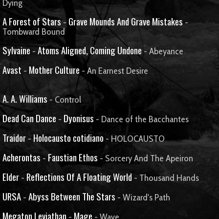
Dying
A Forest of Stars
Grave Mounds And Grave Mistakes
-
-
Tombward Bound
Sylvaine
Atoms Aligned, Coming Undone
-
- Abeyance
Avast
Mother Culture
-
- An Earnest Desire
A. A. Williams
- Control
Dead Can Dance
Dyonisus
-
- Dance of the Bacchantes
Traidor
Holocausto cotidiano
-
- HOLOCAUSTO
Acherontas
Faustian Ethos
-
- Sorcery And The Apeiron
Elder
Reflections Of A Floating World
-
- Thousand Hands
URSA
Abyss Between The Stars
-
- Wizard's Path
Megaton Leviathan
Mage
-
- Wave