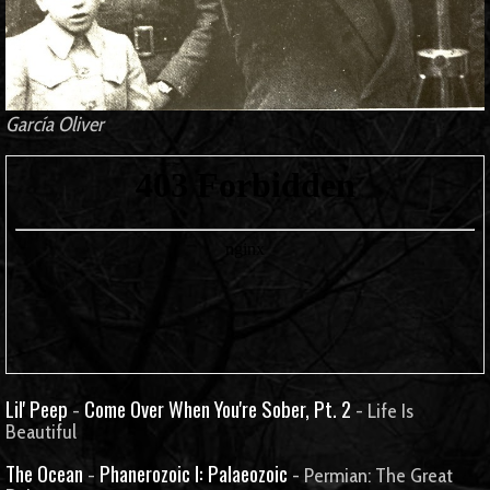
García Oliver
Lil' Peep
Come Over When You're Sober, Pt. 2
-
- Life Is
Beautiful
The Ocean
Phanerozoic I: Palaeozoic
-
- Permian: The Great