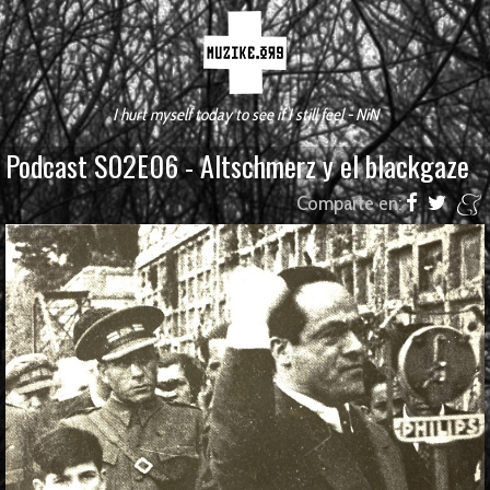
I hurt myself today to see if I still feel - NiN
Podcast S02E06 - Altschmerz y el blackgaze
Comparte en: