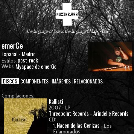
The language of love is the language of liars - Coil
emerGe
España!
Madrid
-
post-rock
Estilos:
Myspace de emerGe
Webs:
DISCOS
COMPONENTES
IMÁGENES
RELACIONADOS
Compilaciones:
Kallisti
2007 - LP
Threepoint Records
Arindelle Records
-
CD1:
Nacen de las Cenizas
1.
- Los
Enamorados