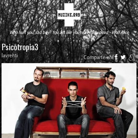
Who hurt you, sad boy? You act like you're already dead - Wolf Alice
Psicotropia3
lavrenti
Comparte en: