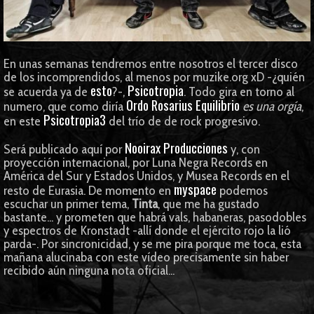
En unas semanas tendremos entre nosotros el tercer disco
de los incomprendidos, al menos por muzike.org xD -¿quién
esto
Psicotropia
se acuerda ya de
?-,
. Todo gira en torno al
Ordo Rosarius Equilibrio
numero, que como diría
es una orgía
,
Psicotropia3
en este
del trío de de rock progresivo.
Nooirax Producciones
Será publicado aquí por
y, con
proyección internacional, por Luna Negra Records en
América del Sur y Estados Unidos, y Musea Records en el
myspace
resto de Eurasia. De momento en
podemos
escuchar un primer tema,
Tinta
, que me ha gustado
bastante... y prometen que habrá vals, habaneras, pasodobles
y espectros de Kronstadt -allí donde el ejército rojo la lió
parda-. Por sincronicidad, y se me pira porque me toca, esta
mañana alucinaba con este vídeo precisamente sin haber
recibido aún ninguna nota oficial...